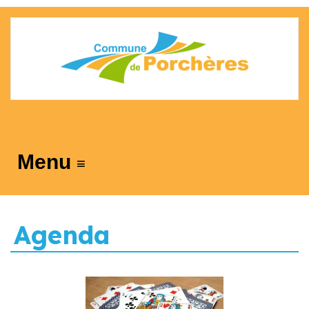
≡
Agenda